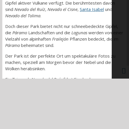
Gipfel aktiver Vulkane verfügt. Die berühmtesten davon
sind
Nevado del Ru
íz
,
Nevado el Cisne
,
Santa Isabel
und
Nevado del Tolima
.
Doch dieser Park bietet nicht nur schneebedeckte Gipfel,
die
Páramo
Landschaften und die
Lagunas
werden von einer
Vielzahl von alpinhaften
Frailej
ó
n
Pflanzen bedeckt, die im
Páramo
beheimatet sind.
Der Park ist der perfekte Ort um spektakuläre Fotos zu
machen, speziell am Morgen bevor der Nebel und die
Wolken herabsinken.
Ein Trip nach
Nevado del Ru
íz
führt Sie durch
unterschiedliche Klimazonen und Ökosysteme. Zuerst
begeben Sie sich ins Waldgebiet, dann ins
Páramo
und
anschließend in den
Superp
áramo
. Zum Abschluss erreichen
Sie die schneebedeckten Gipfel nach denen der
Los Nevados
Park benannt ist.
Für 5 Jahre war diese Tour unmöglich da der
Parque de los
Nevados
am
Nevado del Ru
íz
Eingang aufgrund vulkanischer