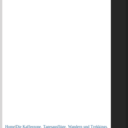
Home
|
Die Kaffeezone
,
Tagesausflüge
,
Wandern und Trekkings
,