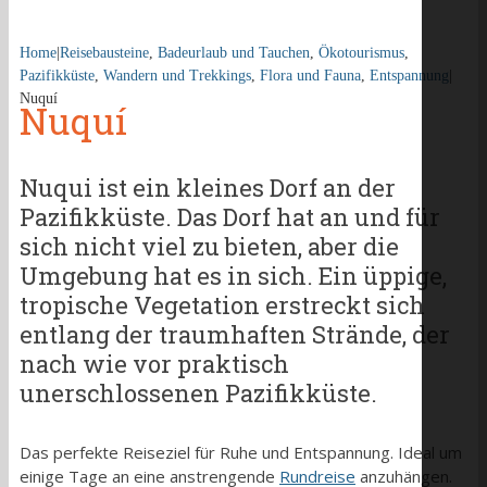
Home
|
Reisebausteine
,
Badeurlaub und Tauchen
,
Ökotourismus
,
Pazifikküste
,
Wandern und Trekkings
,
Flora und Fauna
,
Entspannung
|
Nuquí
Nuquí
Nuqui ist ein kleines Dorf an der
Pazifikküste. Das Dorf hat an und für
sich nicht viel zu bieten, aber die
Umgebung hat es in sich. Ein üppige,
tropische Vegetation erstreckt sich
entlang der traumhaften Strände, der
nach wie vor praktisch
unerschlossenen Pazifikküste.
Das perfekte Reiseziel für Ruhe und Entspannung. Ideal um
einige Tage an eine anstrengende
Rundreise
anzuhängen.