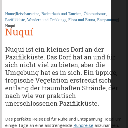
Home
|
Reisebausteine
,
Badeurlaub und Tauchen
,
Ökotourismus
,
Pazifikküste
,
Wandern und Trekkings
,
Flora und Fauna
,
Entspannung
|
Nuquí
Nuquí
Nuqui ist ein kleines Dorf an der
Pazifikküste. Das Dorf hat an und für
sich nicht viel zu bieten, aber die
Umgebung hat es in sich. Ein üppige,
tropische Vegetation erstreckt sich
entlang der traumhaften Strände, der
nach wie vor praktisch
unerschlossenen Pazifikküste.
Das perfekte Reiseziel für Ruhe und Entspannung. Ideal um
einige Tage an eine anstrengende
Rundreise
anzuhängen.