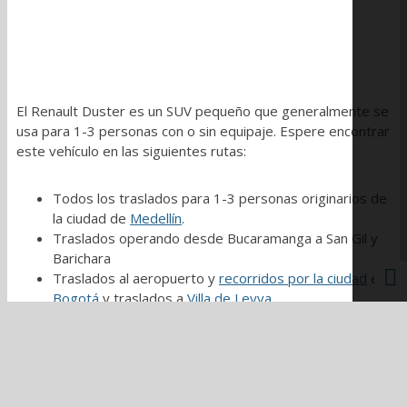
El Renault Duster es un SUV pequeño que generalmente se
usa para 1-3 personas con o sin equipaje. Espere encontrar
este vehículo en las siguientes rutas:
Todos los traslados para 1-3 personas originarios de
la ciudad de
Medellín
.
Traslados operando desde Bucaramanga a San Gil y
Barichara
Traslados al aeropuerto y
recorridos por la ciudad
en
Bogotá
y traslados a
Villa de Leyva
Traslados al aeropuerto y
tours por la ciudad
en
Cartagena
Traslados a lo largo de
la costa caribeña
entre
Mompox, Cartagena,
Santa Marta
y
Palomino
Algunos traslados dentro del
Eje Cafetero
.