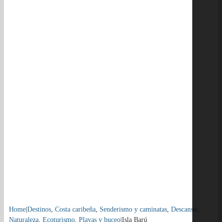
Home
|
Destinos
,
Costa caribeña
,
Senderismo y caminatas
,
Descanso
,
Naturaleza
,
Ecoturismo
,
Playas y buceo
|
Isla Barú