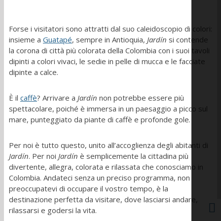
Forse i visitatori sono attratti dal suo caleidoscopio di colori:
insieme a
Guatapé
, sempre in Antioquia,
Jardín
si contende
la corona di città più colorata della Colombia con i suoi tavoli
dipinti a colori vivaci, le sedie in pelle di mucca e le facciate
dipinte a calce.
È il
caffè
? Arrivare a
Jardín
non potrebbe essere più
spettacolare, poiché è immersa in un paesaggio a picco sul
mare, punteggiato da piante di caffè e profonde gole.
Per noi è tutto questo, unito all’accoglienza degli abitanti di
Jardín
. Per noi
Jardín
è semplicemente la cittadina più
divertente, allegra, colorata e rilassata che conosciamo in
Colombia. Andateci senza un preciso programma, non
preoccupatevi di occupare il vostro tempo, è la
destinazione perfetta da visitare, dove lasciarsi andare,
rilassarsi e godersi la vita.