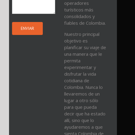
operadores
turísticos más
consolidados y
fiables de Colombia.
Nuestro principal
objetivo es
planificar su viaje de
una manera que le
permita
experimentar y
disfrutar la vida
cotidiana de
Colombia. Nunca lo
llevaremos de un
lugar a otro sólo
para que pueda
decir que ha estado
allí, sino que lo
ayudaremos a que
sienta Colombia de