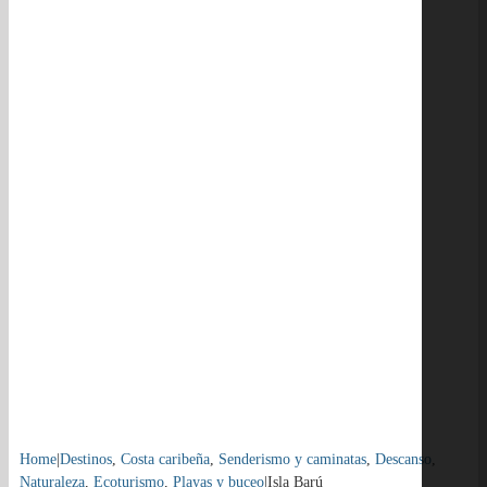
Home
|
Destinos
,
Costa caribeña
,
Senderismo y caminatas
,
Descanso
,
Naturaleza
,
Ecoturismo
,
Playas y buceo
|
Isla Barú